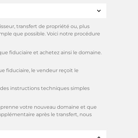
expand_more
eur, transfert de propriété ou, plus
imple que possible. Voici notre procédure
e fiduciaire et achetez ainsi le domaine.
fiduciaire, le vendeur reçoit le
t des instructions techniques simples
s reprenne votre nouveau domaine et que
supplémentaire après le transfert, nous
expand_less