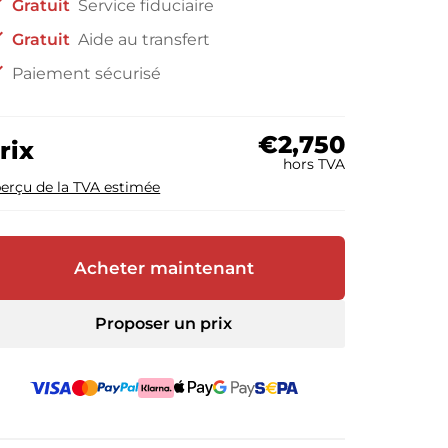
ck
Gratuit
Service fiduciaire
ck
Gratuit
Aide au transfert
ck
Paiement sécurisé
€2,750
rix
hors TVA
erçu de la TVA estimée
Acheter maintenant
Proposer un prix