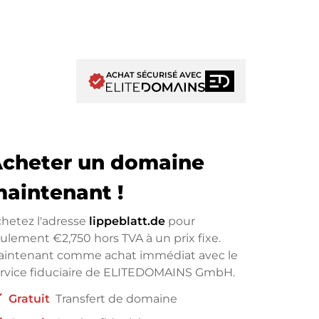
ACHAT SÉCURISÉ AVEC
verified
cheter un domaine
aintenant !
hetez l'adresse
lippeblatt.de
pour
eulement
€2,750
hors TVA à un prix fixe.
aintenant comme achat immédiat avec le
rvice fiduciaire de ELITEDOMAINS GmbH.
ck
Gratuit
Transfert de domaine